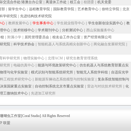
际交流合作处/港澳台办公室
|
离退休工作处
|
校工会
|
校团委
|
机关党委
育部
|
留学生中心
|
远程教育学院
|
国际教育学院
|
艺术教育中心
|
徐特立学院
|
北京
科学研究院
|
先进结构技术研究院
中心
|
教师发展中心
|
学生事务中心
|
学生就业指导中心
|
学生创新创业实践中心
|
教
理中心
|
技术转移中心
|
学术期刊中心
|
分析测试中心
|
西山实验服务中心
学校
|
附属小学
|
居民管理委员会
|
校友会工作办公室
|
资产经营有限公司
研究院
|
科学技术协会
|
智能机器人与系统高精尖创新中心
|
两化融合发展研究院
|
育科学研究所
|
物理实验中心
|
北理ACM
|
研究生教育管理系统
研究所
|
电磁仿真中心
|
能源与环境政策研究中心
|
仿生机器人与系统教育部重点实
物理与化学实验室
|
模式识别与智能系统研究所
|
智能无人系统学科组
|
自适应光学
料工程技术研究中心
|
新能源车辆动态系统模型与控制实验室
|
复杂系统智能控制与
决策国家重点实验室
|
自动控制系统北京市重点实验室
|
雷达与对抗技术研究所
|
化
理工微纳技术中心
|
先进加工研究所
3 珊瑚虫工作室[Coral Studio] All Rights Reserved
TP 联盟