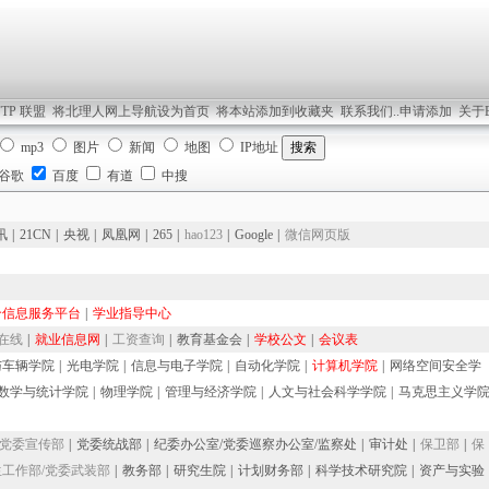
TP 联盟
将北理人网上导航设为首页
将本站添加到收藏夹
联系我们..申请添加
关于B
mp3
图片
新闻
地图
IP地址
谷歌
百度
有道
中搜
讯
|
21CN
|
央视
|
凤凰网
|
265
|
hao123
|
Google
|
微信网页版
合信息服务平台
|
学业指导中心
在线
|
就业信息网
|
工资查询
|
教育基金会
|
学校公文
|
会议表
与车辆学院
|
光电学院
|
信息与电子学院
|
自动化学院
|
计算机学院
|
网络空间安全学
数学与统计学院
|
物理学院
|
管理与经济学院
|
人文与社会科学学院
|
马克思主义学
党委宣传部
|
党委统战部
|
纪委办公室/党委巡察办公室/监察处
|
审计处
|
保卫部
|
保
生工作部/党委武装部
|
教务部
|
研究生院
|
计划财务部
|
科学技术研究院
|
资产与实验